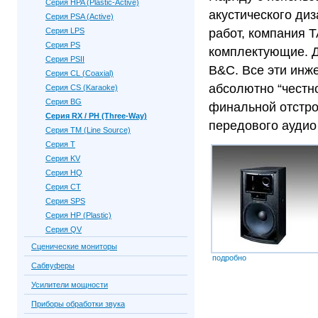
Серия HPA (Plastic-Active)
акустического диз
Серия PSA (Active)
Серия LPS
работ, компания 
Серия PS
комплектующие. Д
Серия PSII
B&C. Все эти инж
Серия CL (Coaxial)
абсолютно “честно
Серия CS (Karaoke)
Серия BG
финальной отстро
Серия RX / PH (Three-Way)
передового аудио
Серия TM (Line Source)
Серия Т
Серия KV
Серия HQ
Серия CT
Серия SPS
Серия HP (Plastic)
Серия QV
Сценические мониторы
подробно
Сабвуферы
Усилители мощности
Приборы обработки звука