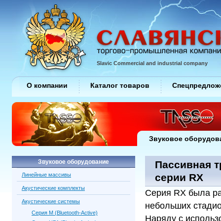
Slavic Commercial and industrial company
О компании
Каталог товаров
Спецпредлож
Звуковое оборудов
Звуковое оборудование
Пассивная т
Линейные массивы
серии RX
Акустические комплекты
Серия RX была ра
Акустические системы
небольших стадио
Серия M (Bluetooth-Active)
Наряду с использ