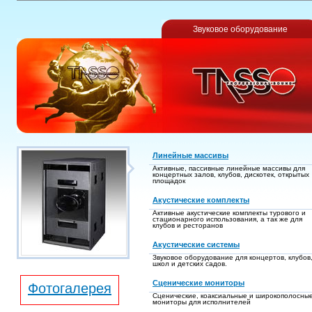
Звуковое оборудование
Линейные массивы
Активные, пассивные линейные массивы для
концертных залов, клубов, дискотек, открытых
площадок
Акустические комплекты
Активные акустические комплекты турового и
стационарного использования, а так же для
клубов и ресторанов
Акустические системы
Звуковое оборудование для концертов, клубов
школ и детских садов.
Сценические мониторы
Фотогалерея
Сценические, коаксиальные и широкополосны
мониторы для исполнителей