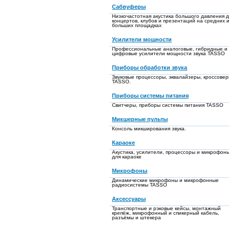
Сабвуферы
Низкочастотная акустика большого давления 
концертов, клубов и презентаций на средних 
больших площадках
Усилители мощности
Профессиональные аналоговые, гибридные и
цифровые усилители мощности звука TASSO
Приборы обработки звука
Звуковые процессоры, эквалайзеры, кроссове
TASSO.
Приборы системы питания
Свитчеры, приборы системы питания TASSO
Микшерные пульты
Консоль микширования звука.
Караоке
Акустика, усилители, процессоры и микрофон
для караоке
Микрофоны
Динамические микрофоны и микрофонные
радиосистемы TASSO
Аксессуары
Транспортные и рэковые кейсы, монтажный
крепёж, микрофонный и спикерный кабель,
разъёмы и штекера