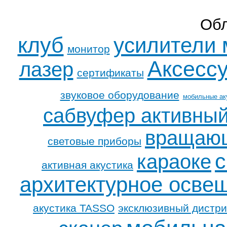
Обл
клуб
усилители
монитор
Аксесс
лазер
сертификаты
звуковое оборудование
мобильные ак
сабвуфер активны
вращающ
световые приборы
с
караоке
активная акустика
архитектурное осве
акустика TASSO
эксклюзивный дистри