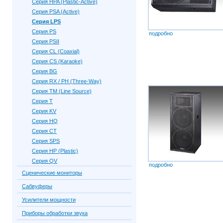
Серия HPA (Plastic-Active)
Серия PSA (Active)
Серия LPS
Серия PS
подробно
Серия PSII
Серия CL (Coaxial)
Серия CS (Karaoke)
Серия BG
Серия RX / PH (Three-Way)
Серия TM (Line Source)
Серия Т
Серия KV
Серия HQ
Серия CT
Серия SPS
Серия HP (Plastic)
Серия QV
подробно
Сценические мониторы
Сабвуферы
Усилители мощности
Приборы обработки звука