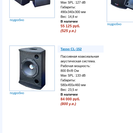
Max SPL: 127 dB
Габариты:
490х340х300 мм
Вес: 14,8 кг
подробно
В наличии
подробно
55 125 руб.
(525 у.е.)
Tasso CL-152
Пассивная коаксиальная
акустическая система.
Рабочая мощность:
800 Вт/8 Ом
Max SPL: 133 dB
Габариты:
580х455х460 мм
Вес: 23,5 кг
подробно
В наличии
84 000 руб.
(800 у.е.)