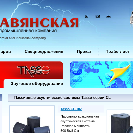
rcial and industrial company
варов
Спецпредложения
Прокат
Прайс-лист
Звуковое оборудование
Пассивные акустические системы Tasso серии CL
Tasso CL-102
Пассивная коаксиальная
акустическая система.
Рабочая мощность:
500 Вт/8 Ом