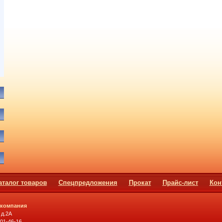
аталог товаров
Спецпредложения
Прокат
Прайс-лист
Кон
 компания
 д.2А
501-46-16