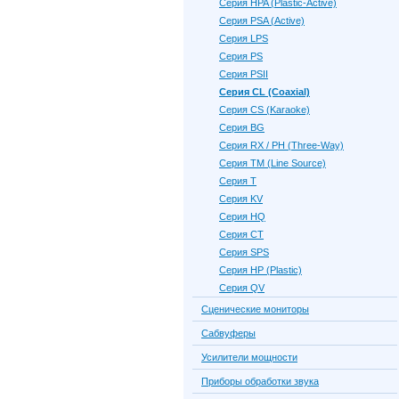
Серия HPA (Plastic-Active)
Серия PSA (Active)
Серия LPS
Серия PS
Серия PSII
Серия CL (Coaxial)
Серия CS (Karaoke)
Серия BG
Серия RX / PH (Three-Way)
Серия TM (Line Source)
Серия Т
Серия KV
Серия HQ
Серия CT
Серия SPS
Серия HP (Plastic)
Серия QV
Сценические мониторы
Сабвуферы
Усилители мощности
Приборы обработки звука