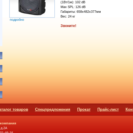
(1Вт/1м): 102 dB
Max SPL: 126 dB
Габариты: 658х482х377мм
Вес: 24 кг
подробно
Звоните!
аталог товаров
Спецпредложения
Прокат
Прайс-лист
Кон
 компания
 д.2А
501-46-16