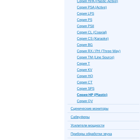
Серия HPA (Plastic-Active)
Серия PSA (Active)
Серия LPS
Серия PS
Серия PSII
Серия CL (Coaxial)
Серия CS (Karaoke)
Серия BG
Серия RX / PH (Three-Way)
Серия TM (Line Source)
Серия Т
Серия KV
Серия HQ
Серия CT
Серия SPS
Серия HP (Plastic)
Серия QV
Сценические мониторы
Сабвуферы
Усилители мощности
Приборы обработки звука