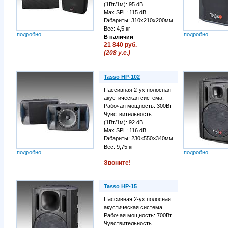
(1Вт/1м): 95 dB
Max SPL: 115 dB
Габариты: 310х210х200мм
Вес: 4,5 кг
подробно
подробно
В наличии
21 840 руб.
(208 у.е.)
Tasso HP-102
Пассивная 2-ух полосная
акустическая система.
Рабочая мощность: 300Вт
Чувствительность
(1Вт/1м): 92 dB
Max SPL: 116 dB
Габариты: 230×550×340мм
Вес: 9,75 кг
подробно
подробно
Звоните!
Tasso HP-15
Пассивная 2-ух полосная
акустическая система.
Рабочая мощность: 700Вт
Чувствительность