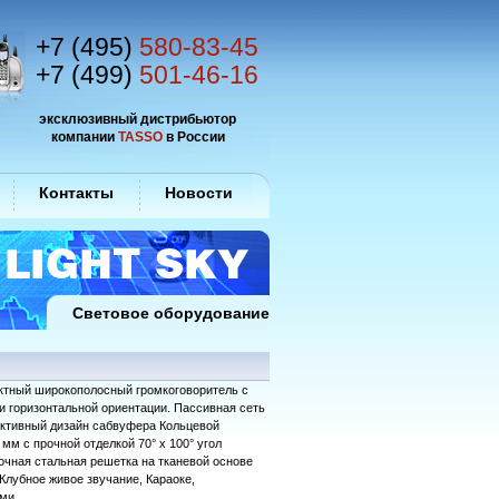
+7 (495)
580-83-45
+7 (499)
501-46-16
эксклюзивный дистрибьютор
компании
TASSO
в России
Контакты
Новости
Световое оборудование
ктный широкополосный громкоговоритель с
и горизонтальной ориентации. Пассивная сеть
ктивный дизайн сабвуфера Кольцевой
м с прочной отделкой 70° x 100° угол
рочная стальная решетка на тканевой основе
лубное живое звучание, Караоке,
ами