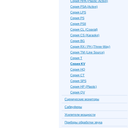
Серия HPA (Plastic-Active)
Серия PSA (Active)
Серия LPS
Серия PS
Серия PSII
Серия CL (Coaxial)
Серия CS (Karaoke)
Серия BG
Серия RX / PH (Three-Way)
Серия TM (Line Source)
Серия Т
Серия KV
Серия HQ
Серия CT
Серия SPS
Серия HP (Plastic)
Серия QV
Сценические мониторы
Сабвуферы
Усилители мощности
Приборы обработки звука