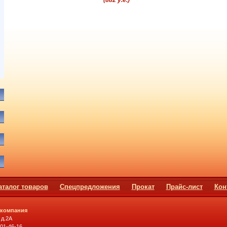
аталог товаров
Спецпредложения
Прокат
Прайс-лист
Кон
 компания
 д.2А
501-46-16