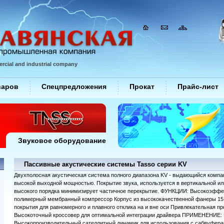
rcial and industrial company
варов
Спецпредложения
Прокат
Прайс-лист
Звуковое оборудование
Пассивные акустические системы Tasso серии KV
Двухполосная акустическая система полного диапазона KV - выдающийся компа
высокой выходной мощностью. Покрытие звука, используется в вертикальной ил
высокого порядка минимизирует частичное перекрытие. ФУНКЦИИ: Высокоэффе
полимерный мембранный компрессор Корпус из высококачественной фанеры 15 м
покрытия для равномерного и плавного отклика на и вне оси Привлекательная п
Высокоточный кроссовер для оптимальной интеграции драйвера ПРИМЕНЕНИЕ: К
Высокопроизводительный сателлитный динамик для использования с сабвуфер