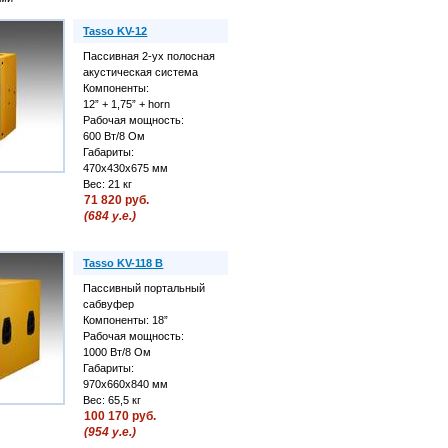
Tasso KV-12
Пассивная 2-ух полосная
акустическая система
Компоненты:
12” + 1,75” + horn
Рабочая мощность:
600 Вт/8 Ом
Габариты:
470x430x675 мм
Вес: 21 кг
71 820 руб.
(684 у.е.)
Tasso KV-118 B
Пассивный портальный
сабвуфер
Компоненты: 18”
Рабочая мощность:
1000 Вт/8 Ом
Габариты:
970x660x840 мм
Вес: 65,5 кг
100 170 руб.
(954 у.е.)