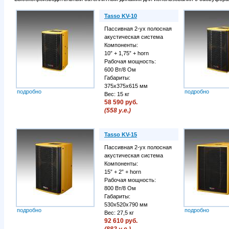
Tasso KV-10
Пассивная 2-ух полосная
акустическая система
Компоненты:
10” + 1,75” + horn
Рабочая мощность:
600 Вт/8 Ом
Габариты:
375x375x615 мм
подробно
подробно
Вес: 15 кг
58 590 руб.
(558 у.е.)
Tasso KV-15
Пассивная 2-ух полосная
акустическая система
Компоненты:
15” + 2” + horn
Рабочая мощность:
800 Вт/8 Ом
Габариты:
530x520x790 мм
подробно
подробно
Вес: 27,5 кг
92 610 руб.
(882 у.е.)