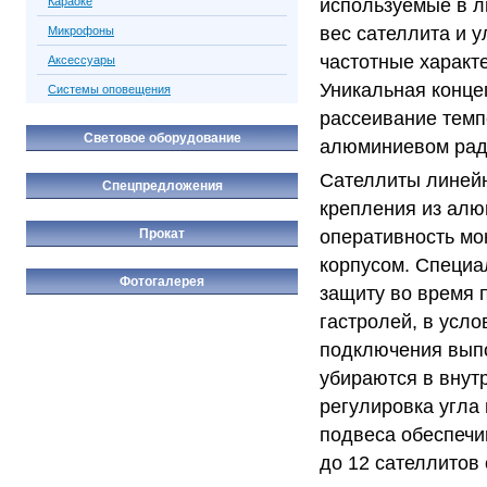
используемые в л
Караоке
вес сателлита и 
Микрофоны
частотные характ
Аксессуары
Уникальная конце
Системы оповещения
рассеивание темп
Световое оборудование
алюминиевом ради
Сателлиты линейн
Спецпредложения
крепления из алю
Прокат
оперативность мо
корпусом. Специа
Фотогалерея
защиту во время 
гастролей, в усл
подключения вып
убираются в внутр
регулировка угла
подвеса обеспечи
до 12 сателлитов