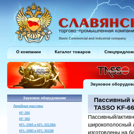
Slavic Commercial and industrial company
О компании
Каталог товаров
Спецпредлож
Звуковое оборудов
Звуковое оборудование
Пассивный и
Линейные массивы
TASSO KF-66
KF-260
Пассивный/актив
KF-360
широкополосный 
KFL-2065 и KFL-2012BA
KFL-2080 и KFL-3015B
изготовлены на б