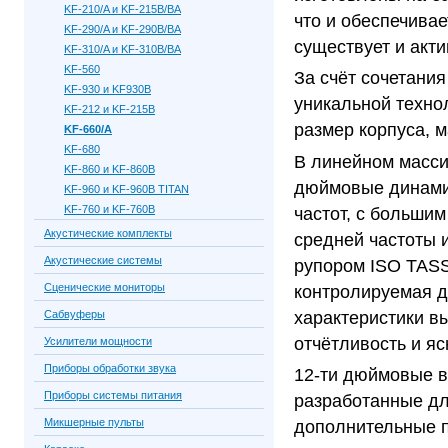
KF-210/A и KF-215B/BA
что и обеспечива
KF-290/A и KF-290B/BA
существует и акти
KF-310/A и KF-310B/BA
KF-560
За счёт сочетани
KF-930 и KF930B
уникальной техно
KF-212 и KF-215B
размер корпуса, 
KF-660/A
KF-680
В линейном масс
KF-860 и KF-860B
дюймовые динами
KF-960 и KF-960B TITAN
KF-760 и KF-760B
частот, с больши
Акустические комплекты
средней частоты 
Акустические системы
рупором ISO TASS
Сценические мониторы
контролируемая д
характеристики в
Сабвуферы
отчётливость и яс
Усилители мощности
Приборы обработки звука
12-ти дюймовые 
Приборы системы питания
разработанные дл
Микшерные пульты
дополнительные п