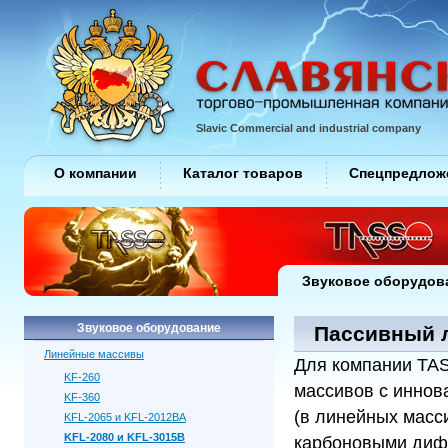
Slavic Commercial and industrial company
О компании
Каталог товаров
Спецпредлож
Звуковое оборудов
Звуковое оборудование
Пассивный л
Линейные массивы
Для компании T
KF-260
массивов с инно
KF-360
(в линейных масс
KFL-2065 и KFL-2012BA
KFL-2080 и KFL-3015B
карбоновыми диф