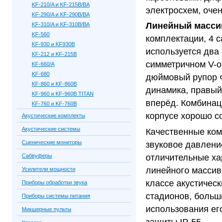
KF-210/A и KF-215B/BA
электросхем, очен
KF-290/A и KF-290B/BA
Линейный массив 
KF-310/A и KF-310B/BA
KF-560
комплектации, 4 с
KF-930 и KF930B
используется два
KF-212 и KF-215B
симметричном V-о
KF-660/A
KF-680
дюймовый рупор Ф
KF-860 и KF-860B
динамика, правый
KF-960 и KF-960B TITAN
вперёд. Комбинац
KF-760 и KF-760B
корпусе хорошо с
Акустические комплекты
Акустические системы
Качественные ком
Сценические мониторы
звуковое давление
отличительные ха
Сабвуферы
линейного массив
Усилители мощности
классе акустичес
Приборы обработки звука
стадионов, больш
Приборы системы питания
использования ег
Микшерные пульты
защиты IP-55.