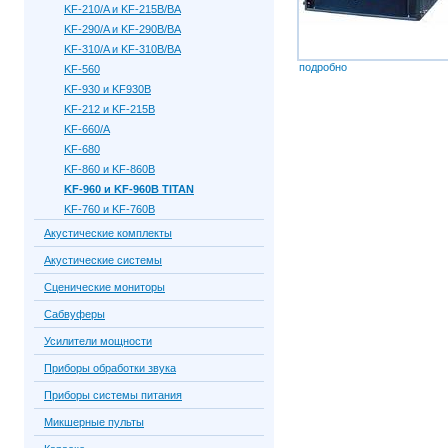
KF-210/A и KF-215B/BA
KF-290/A и KF-290B/BA
KF-310/A и KF-310B/BA
подробно
KF-560
KF-930 и KF930B
KF-212 и KF-215B
KF-660/A
KF-680
KF-860 и KF-860B
KF-960 и KF-960B TITAN
KF-760 и KF-760B
Акустические комплекты
Акустические системы
Сценические мониторы
Сабвуферы
Усилители мощности
Приборы обработки звука
Приборы системы питания
Микшерные пульты