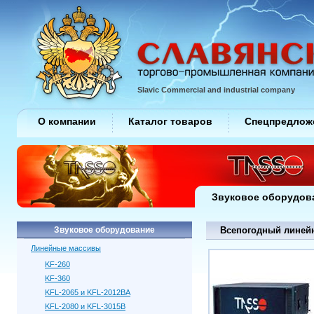
Slavic Commercial and industrial company
О компании
Каталог товаров
Спецпредлож
Звуковое оборудов
Звуковое оборудование
Всепогодный линейн
Линейные массивы
KF-260
KF-360
KFL-2065 и KFL-2012BA
KFL-2080 и KFL-3015B