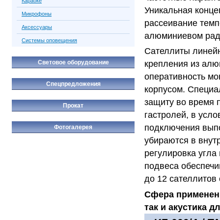
Караоке
Уникальная конце
Микрофоны
рассеивание темп
Аксессуары
алюминиевом ради
Системы оповещения
Сателлиты линейн
Световое оборудование
крепления из алю
оперативность мо
Спецпредложения
корпусом. Специа
защиту во время 
Прокат
гастролей, в усл
подключения вып
Фотогалерея
убираются в внутр
регулировка угла
подвеса обеспечи
до 12 сателлитов
Сфера применен
так и акустика д