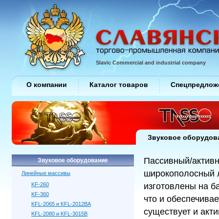
Slavic Commercial and industrial company
О компании
Каталог товаров
Спецпредлож
Звуковое оборудов
Пассивный/актив
Звуковое оборудование
широкополосный 
Линейные массивы
KF-260
изготовлены на б
KF-360
что и обеспечива
KFL-2065 и KFL-2012BA
существует и акти
KFL-2080 и KFL-3015B