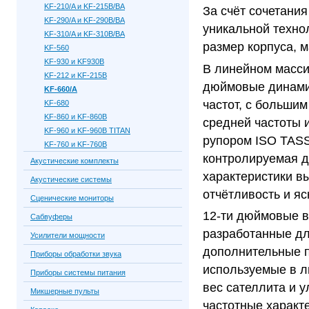
KF-210/A и KF-215B/BA
За счёт сочетани
KF-290/A и KF-290B/BA
уникальной техно
KF-310/A и KF-310B/BA
размер корпуса, 
KF-560
KF-930 и KF930B
В линейном масс
KF-212 и KF-215B
дюймовые динами
KF-660/A
частот, с больши
KF-680
KF-860 и KF-860B
средней частоты 
KF-960 и KF-960B TITAN
рупором ISO TASS
KF-760 и KF-760B
контролируемая д
Акустические комплекты
характеристики в
Акустические системы
отчётливость и яс
Сценические мониторы
12-ти дюймовые 
Сабвуферы
разработанные дл
Усилители мощности
дополнительные п
Приборы обработки звука
используемые в л
Приборы системы питания
вес сателлита и 
Микшерные пульты
частотные характ