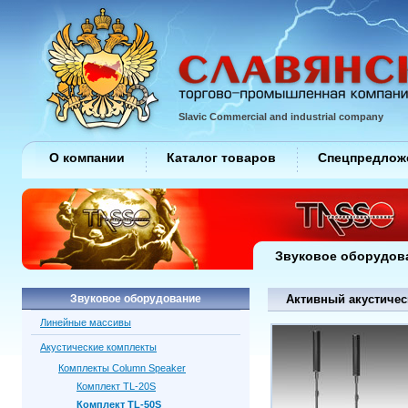
Slavic Commercial and industrial company
О компании
Каталог товаров
Спецпредлож
Звуковое оборудов
Звуковое оборудование
Активный акустичес
Линейные массивы
Акустические комплекты
Комплекты Column Speaker
Комплект TL-20S
Комплект TL-50S