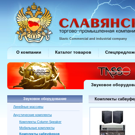
Slavic Commercial and industrial company
О компании
Каталог товаров
Спецпредлож
Звуковое оборудов
Звуковое оборудование
Комплекты сабвуфе
Линейные массивы
Акустические комплекты
Комплекты Column Speaker
Мобильные комплекты
Комплекты сабвуферов