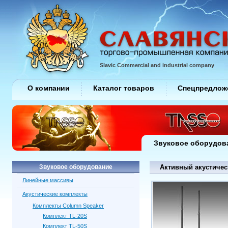
Slavic Commercial and industrial company
О компании
Каталог товаров
Спецпредлож
Звуковое оборудов
Звуковое оборудование
Активный акустичес
Линейные массивы
Акустические комплекты
Комплекты Column Speaker
Комплект TL-20S
Комплект TL-50S