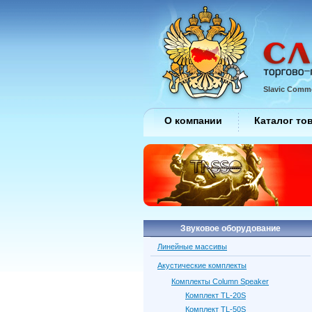
Slavic Comme
О компании
Каталог то
Звуковое оборудование
Линейные массивы
Акустические комплекты
Комплекты Column Speaker
Комплект TL-20S
Комплект TL-50S