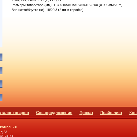
Угол раскрытия: 160º(H)х17º(V)
Размеры товар/тара (мм): 1130×105×115/1345×316×200 (0.09CBM/2шт.)
Вес нетто/брутто (кг): 18/20,3 (2 шт в коробке)
аталог товаров
Спецпредложения
Прокат
Прайс-лист
Кон
 компания
 д.2А
501-46-16