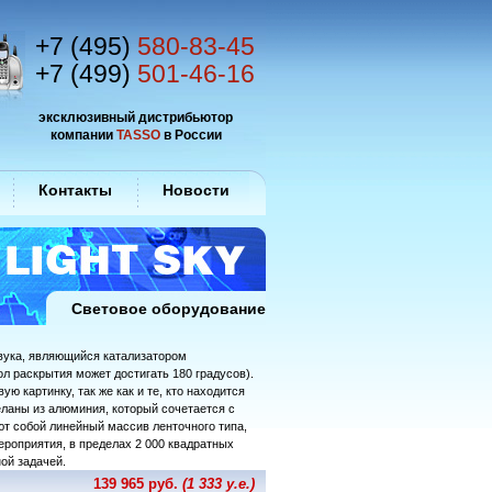
+7 (495)
580-83-45
+7 (499)
501-46-16
эксклюзивный дистрибьютор
компании
TASSO
в России
Контакты
Новости
Световое оборудование
звука, являющийся катализатором
ол раскрытия может достигать 180 градусов).
 картинку, так же как и те, кто находится
ланы из алюминия, который сочетается с
т собой линейный массив ленточного типа,
ероприятия, в пределах 2 000 квадратных
ой задачей.
139 965 руб.
(1 333 у.е.)