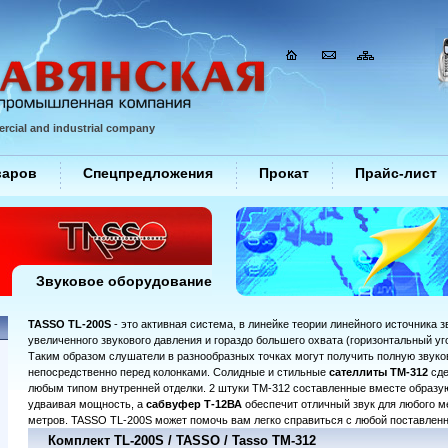
rcial and industrial company
варов
Спецпредложения
Прокат
Прайс-лист
Звуковое оборудование
TASSO TL-200S
- это активная система, в линейке теории линейного источника 
увеличенного звукового давления и гораздо большего охвата (горизонтальный уг
Таким образом слушатели в разнообразных точках могут получить полную звуковую
непосредственно перед колонками. Солидные и стильные
сателлиты ТМ-312
сде
любым типом внутренней отделки. 2 штуки ТМ-312 составленные вместе образую
удваивая мощность, а
сабвуфер Т-12ВА
обеспечит отличный звук для любого м
метров. TASSO TL-200S может помочь вам легко справиться с любой поставленн
Комплект TL-200S / TASSO / Tasso TM-312