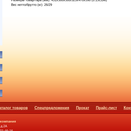
Размеры товар/тара (мм): 431х388х500/525х470х590 (0.15CBM)
Вес нетто/брутто (кг): 26/29
аталог товаров
Спецпредложения
Прокат
Прайс-лист
Кон
 компания
 д.2А
501-46-16