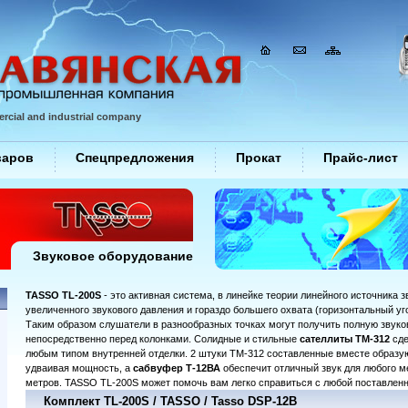
rcial and industrial company
варов
Спецпредложения
Прокат
Прайс-лист
Звуковое оборудование
TASSO TL-200S
- это активная система, в линейке теории линейного источника 
увеличенного звукового давления и гораздо большего охвата (горизонтальный уг
Таким образом слушатели в разнообразных точках могут получить полную звуковую
непосредственно перед колонками. Солидные и стильные
сателлиты ТМ-312
сде
любым типом внутренней отделки. 2 штуки ТМ-312 составленные вместе образую
удваивая мощность, а
сабвуфер Т-12ВА
обеспечит отличный звук для любого м
метров. TASSO TL-200S может помочь вам легко справиться с любой поставленн
Комплект TL-200S / TASSO / Tasso DSP-12B