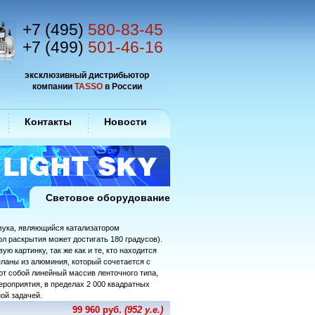
+7 (495)
580-83-45
+7 (499)
501-46-16
эксклюзивный дистрибьютор
компании
TASSO
в России
Контакты
Новости
Световое оборудование
звука, являющийся катализатором
ол раскрытия может достигать 180 градусов).
 картинку, так же как и те, кто находится
ланы из алюминия, который сочетается с
т собой линейный массив ленточного типа,
ероприятия, в пределах 2 000 квадратных
ой задачей.
99 960 руб.
(952 у.е.)