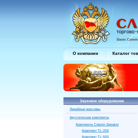
Slavic Comme
О компании
Каталог то
Звуковое оборудование
Линейные массивы
Акустические комплекты
Комплекты Column Speaker
Комплект TL-20S
Комплект TL-50S