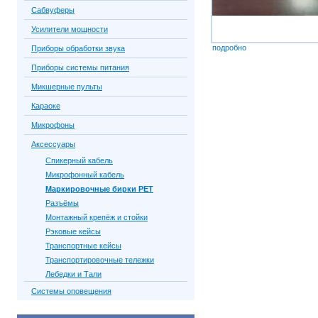
Сабвуферы
Усилители мощности
подробно
Приборы обработки звука
Приборы системы питания
Микшерные пульты
Караоке
Микрофоны
Аксессуары
Спикерный кабель
Микрофонный кабель
Маркировочные бирки PET
Разъёмы
Монтажный крепёж и стойки
Рэковые кейсы
Транспортные кейсы
Транспортировочные тележки
Лебедки и Тали
Системы оповещения