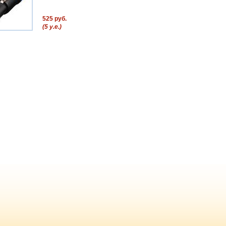
525 руб.
(5 у.е.)