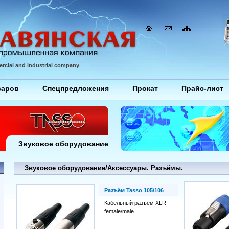
rcial and industrial company
варов
Спецпредложения
Прокат
Прайс-лист
Звуковое оборудование
Звуковое оборудование/Аксессуары. Разъёмы.
Разъём Tasso 105/106
Кабельный разъём XLR
female/male