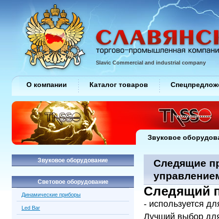
Slavic Commercial and industrial company
О компании
Каталог товаров
Спецпредлож
Звуковое оборудов
Звуковое оборудование
Следящие п
управление
Световое оборудование
Следящий п
Динамические приборы
- используется д
Led Bar
Лучший выбор для