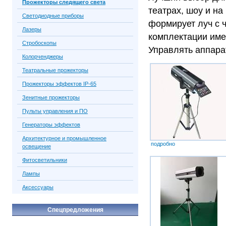
Прожекторы следящего света
театрах, шоу и н
Светодиодные приборы
формирует луч с ч
Лазеры
комплектации име
Стробоскопы
Управлять аппара
Колорченджеры
Театральные прожекторы
Прожекторы эффектов IP-65
Зенитные прожекторы
Пульты управления и ПО
Генераторы эффектов
Архитектурное и промышленное
подробно
освещение
Фитосветильники
Лампы
Аксессуары
Спецпредложения