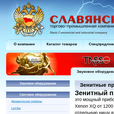
Slavic Commercial and industrial company
О компании
Каталог товаров
Спецпредлож
Звуковое оборудов
Звуковое оборудование
Зенитные п
Зенитный п
Световое оборудование
это мощный прибо
Динамические приборы
Xenon XQ от 1200
Led Bar
отдельную нишу в