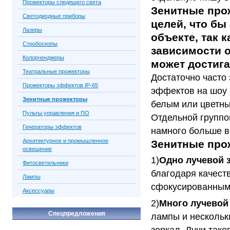
Прожекторы следящего света
Зенитные про
Светодиодные приборы
целей, что бы
Лазеры
объекте, так 
Стробоскопы
зависимости о
Колорченджеры
может достигат
Театральные прожекторы
Достаточно часто
Прожекторы эффектов IP-65
эффектов на шоу 
Зенитные прожекторы
белым или цветны
Пульты управления и ПО
Отдельной группо
Генераторы эффектов
намного больше в
Архитектурное и промышленное
Зенитные про
освещение
1)
Одно лучевой 
Фитосветильники
благодаря качест
Лампы
сфокусированным,
Аксессуары
2)
Много лучевой
Спецпредложения
лампы и нескольк
зеркал. Лучи тако