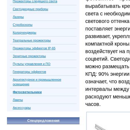
Прожекторы следящего света
вырабатывать кре
Светодиодные приборы
света с необходи
Лазеры
светового оттенка
Стробоскопы
поставляет энерг
Колорченджеры
развивает, укреп
Театральные прожекторы
компактной кроны
Прожекторы эффектов IP-65
воздействует на 
Зенитные прожекторы
соцветий. Светод
Пульты управления и ПО
можно размещать 
Генераторы эффектов
КПД: 90% энергии
Архитектурное и промышленное
означает, что воз
освещение
интервалы между
Фитосветильники
расходуют меньше
Лампы
часов.
Аксессуары
Спецпредложения