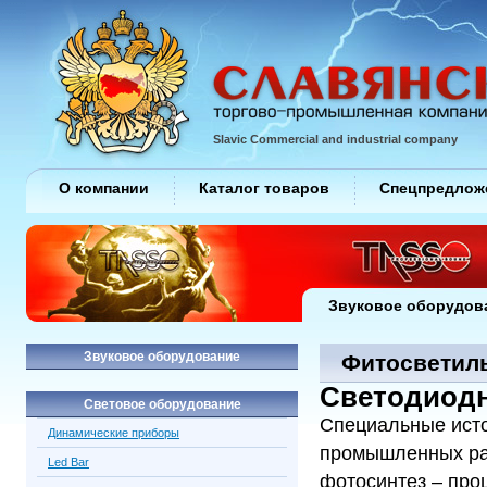
Slavic Commercial and industrial company
О компании
Каталог товаров
Спецпредлож
Звуковое оборудов
Звуковое оборудование
Фитосветиль
Cветодиод
Световое оборудование
Специальные исто
Динамические приборы
промышленных рас
Led Bar
фотосинтез – про