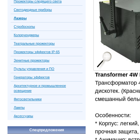
Прожекторы следящего света
Светодиодные приборы
Лазеры
Стробоскопы
Колорченджеры
Театральные прожекторы
Прожекторы эффектов IP-65
Зенитные прожекторы
Пульты управления и ПО
Transformer 4W 
Генераторы эффектов
Трансформатор 4
Архитектурное и промышленное
дискотек. (Красн
освещение
смешанный белый
Фитосветильники
Лампы
Особенности:
Аксессуары
* Корпус: легки
Спецпредложения
прочная защита,
* Анимация: вст