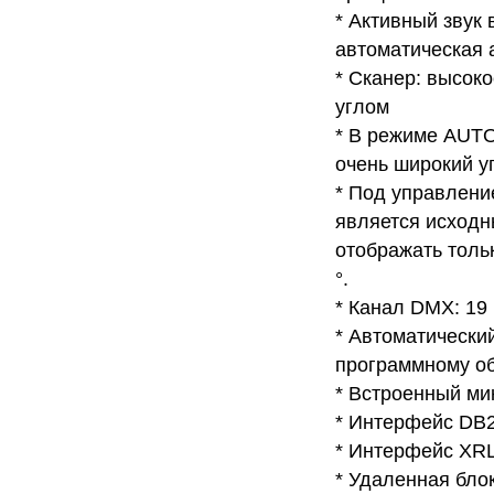
* Активный звук
автоматическая 
* Сканер: высок
углом
* В режиме AUTO
очень широкий уг
* Под управлени
является исходн
отображать тольк
°.
* Канал DMX: 19
* Автоматически
программному об
* Встроенный ми
* Интерфейс DB2
* Интерфейс XRL
* Удаленная бло