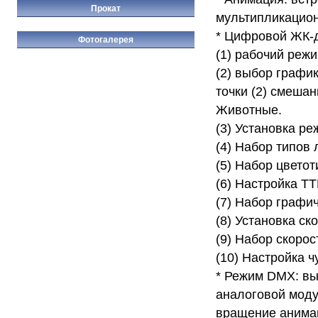
Прокат
мультипликацио
* Цифровой ЖК-
Фотогалерея
(1) рабочий реж
(2) выбор график
точки (2) смеша
Животные.
(3) Установка р
(4) Набор типов 
(5) Набор цветот
(6) Настройка TT
(7) Набор графи
(8) Установка ск
(9) Набор скорос
(10) Настройка ч
* Режим DMX: вы
аналоговой моду
вращение анимац