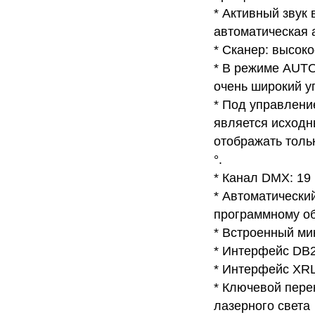
* Активный звук
автоматическая 
* Сканер: высок
* В режиме AUTO
очень широкий уг
* Под управлени
является исходн
отображать тольк
°.
* Канал DMX: 19
* Автоматически
программному об
* Встроенный ми
* Интерфейс DB2
* Интерфейс XRL
* Ключевой пере
лазерного света