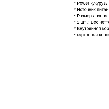
* Power кукурузы
* Источник питани
* Размер лазера:
* 1 шт .: Вес нетто
* Внутренняя коро
* картонная коробк