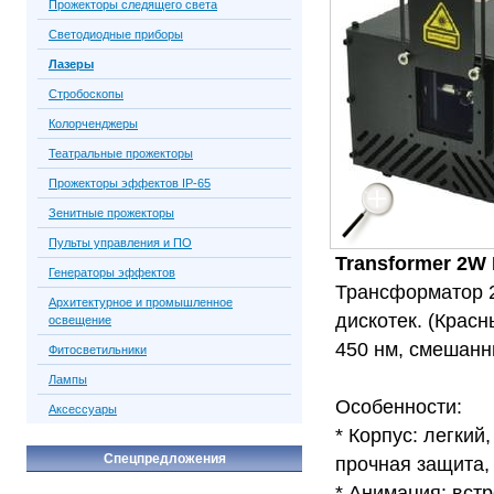
Прожекторы следящего света
Светодиодные приборы
Лазеры
Стробоскопы
Колорченджеры
Театральные прожекторы
Прожекторы эффектов IP-65
Зенитные прожекторы
Пульты управления и ПО
Transformer 2W 
Генераторы эффектов
Трансформатор 
Архитектурное и промышленное
дискотек. (Красн
освещение
450 нм, смешанн
Фитосветильники
Лампы
Особенности:
Аксессуары
* Корпус: легки
Спецпредложения
прочная защита,
* Анимация: вст