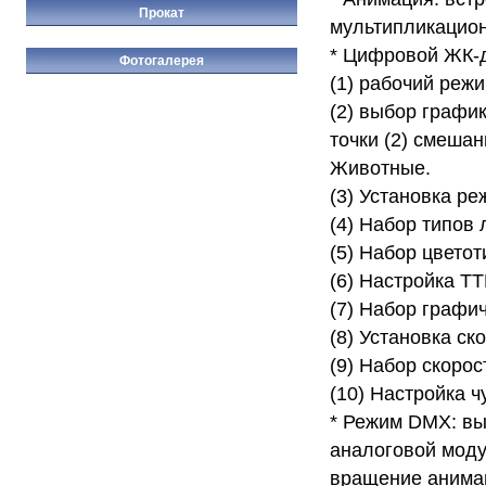
Прокат
мультипликацио
* Цифровой ЖК-
Фотогалерея
(1) рабочий реж
(2) выбор график
точки (2) смеша
Животные.
(3) Установка р
(4) Набор типов 
(5) Набор цветот
(6) Настройка TT
(7) Набор графи
(8) Установка ск
(9) Набор скорос
(10) Настройка ч
* Режим DMX: вы
аналоговой моду
вращение анимац