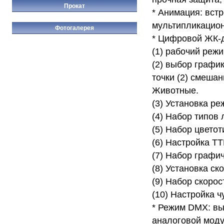
Прокат
* Анимация: вст
мультипликацио
Фотогалерея
* Цифровой ЖК-
(1) рабочий реж
(2) выбор график
точки (2) смеша
Животные.
(3) Установка р
(4) Набор типов 
(5) Набор цветот
(6) Настройка TT
(7) Набор графи
(8) Установка ск
(9) Набор скорос
(10) Настройка ч
* Режим DMX: вы
аналоговой моду