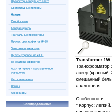
Прожекторы следящего света
Светодиодные приборы
Лазеры
Стробоскопы
Колорченджеры
Театральные прожекторы
Прожекторы эффектов IP-65
Зенитные прожекторы
Пульты управления и ПО
Transformer 1W 
Генераторы эффектов
Трансформатор 
Архитектурное и промышленное
лазер (красный: 
освещение
смешанный белый:
Фитосветильники
аналоговая
Лампы
Аксессуары
Особенности:
Спецпредложения
* Корпус: легки
прочная защита,