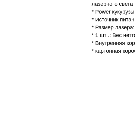
лазерного света
* Power кукурузы
* Источник питани
* Размер лазера:
* 1 шт .: Вес нетто
* Внутренняя коро
* картонная коробк