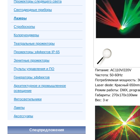
Прожекторы следящего света
Светодиодные приборы
Лазеры
Стробоскопы
Колорченджеры
Театральные прожекторы
Прожекторы эффектов IP-65
Зенитные прожекторы
Пульты управления и ПО
Питание: AC110V/220V
Частота: 50-60Hz
Генераторы эффектов
Потребляемая мощность: 
Laser diode: Красный 650
Архитектурное и промышленное
Режим работы: DMX, program 
освещение
Габариты: 270х170х100мм
Фитосветильники
Вес: 3 кг
Лампы
Аксессуары
Спецпредложения