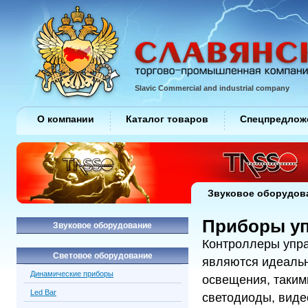
Slavic Commercial and industrial company
О компании
Каталог товаров
Спецпредлож
Звуковое оборудов
Приборы уп
Звуковое оборудование
Контроллеры упра
Световое оборудование
являются идеаль
Динамические приборы
освещения, таким
Led Bar
светодиоды, виде