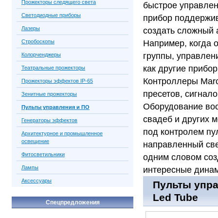
Прожекторы следящего света
быстрое управлен
Светодиодные приборы
прибор поддержив
Лазеры
создать сложный 
Стробоскопы
Например, когда 
группы, управлен
Колорченджеры
как другие прибо
Театральные прожекторы
Контроллеры Marc
Прожекторы эффектов IP-65
пресетов, сигнал
Зенитные прожекторы
Оборудование вос
Пульты управления и ПО
свадеб и других 
Генераторы эффектов
под контролем пу
Архитектурное и промышленное
освещение
направленный свет
Фитосветильники
одним словом соз
Лампы
интересные дина
Аксессуары
Пульты упра
Led Tube
Спецпредложения