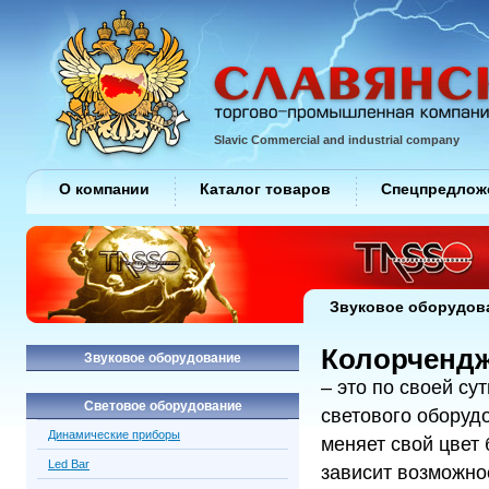
Slavic Commercial and industrial company
О компании
Каталог товаров
Спецпредлож
Звуковое оборудов
Колорченд
Звуковое оборудование
– это по своей с
Световое оборудование
светового оборуд
Динамические приборы
меняет свой цвет
Led Bar
зависит возможно