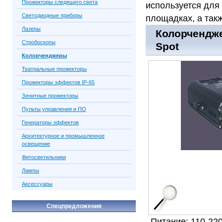
Прожекторы следящего света
используется для 
Светодиодные приборы
площадках, а так
Лазеры
Колорчендже
Стробоскопы
Spot
Колорченджеры
Театральные прожекторы
Прожекторы эффектов IP-65
Зенитные прожекторы
Пульты управления и ПО
Генераторы эффектов
Архитектурное и промышленное
освещение
Фитосветильники
Лампы
Аксессуары
Спецпредложения
Питание: 110-22