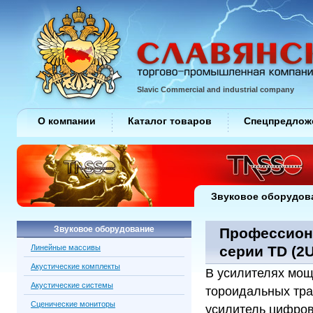
Slavic Commercial and industrial company
О компании
Каталог товаров
Спецпредлож
Звуковое оборудов
Звуковое оборудование
Профессион
Линейные массивы
серии TD (2U
Акустические комплекты
В усилителях мощ
Акустические системы
тороидальных тра
Сценические мониторы
усилитель цифров