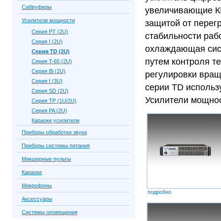
Сабвуферы
увеличивающие К
Усилители мощности
защитой от перегр
Серия PT (2U)
стабильности раб
Серия I (2U)
охлаждающая сист
Серия TD (2U)
путем контроля т
Серия T-65 (2U)
Серия Bi (2U)
регулировки вращ
Серия I (3U)
серии TD использ
Серия SD (2U)
Усилители мощнос
Серия TP (1U/2U)
Серия PA (2U)
Караоке усилители
Приборы обработки звука
Приборы системы питания
Микшерные пульты
Караоке
Микрофоны
подробно
Аксессуары
Системы оповещения