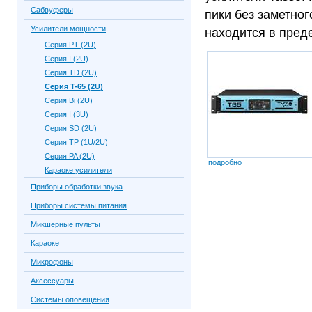
Сабвуферы
пики без заметног
Усилители мощности
находится в пред
Серия PT (2U)
Серия I (2U)
Серия TD (2U)
Серия T-65 (2U)
Серия Bi (2U)
Серия I (3U)
Серия SD (2U)
Серия TP (1U/2U)
Серия PA (2U)
подробно
Караоке усилители
Приборы обработки звука
Приборы системы питания
Микшерные пульты
Караоке
Микрофоны
Аксессуары
Системы оповещения