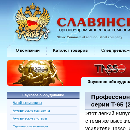
Slavic Commercial and industrial company
О компании
Каталог товаров
Спецпредлож
Звуковое оборудов
Звуковое оборудование
Профессион
Линейные массивы
серии T-65 (
Акустические комплекты
Этот легкий импу
Акустические системы
с теми же высоким
Сценические мониторы
усилители Tasso.