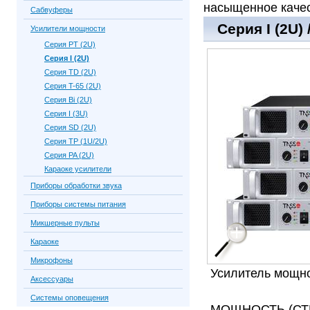
насыщенное качес
Сабвуферы
Серия I (2U) 
Усилители мощности
Серия PT (2U)
Серия I (2U)
Серия TD (2U)
Серия T-65 (2U)
Серия Bi (2U)
Серия I (3U)
Серия SD (2U)
Серия TP (1U/2U)
Серия PA (2U)
Караоке усилители
Приборы обработки звука
Приборы системы питания
Микшерные пульты
Караоке
Микрофоны
Усилитель мощно
Аксессуары
Системы оповещения
МОЩНОСТЬ (СТЕ