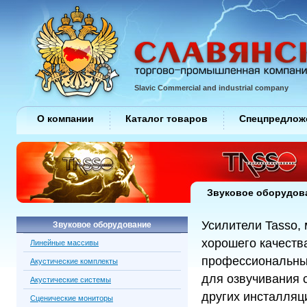
Slavic Commercial and industrial company
О компании
Каталог товаров
Спецпредлож
Звуковое оборудов
Усилители Tasso,
Звуковое оборудование
хорошего качеств
Линейные массивы
профессиональны
Акустические комплекты
для озвучивания с
Акустические системы
других инсталляц
Сценические мониторы