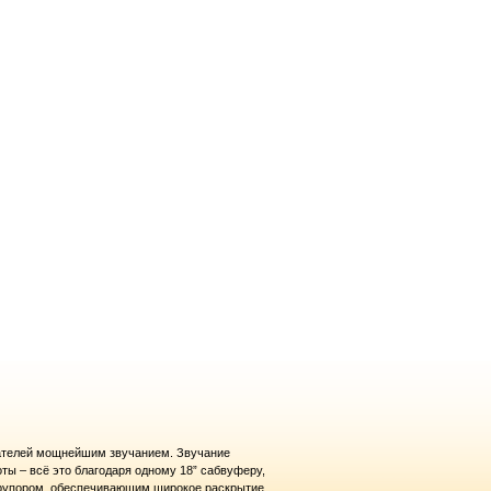
вателей мощнейшим звучанием. Звучание
ты – всё это благодаря одному 18” сабвуферу,
н рупором, обеспечивающим широкое раскрытие