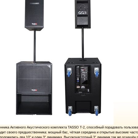
нника Активного Акустического комплекта TASSO T-2, способный порадовать пользо
ходит своего предшественника: мощный бас, чёткая середина и открытые высокие часто
сположились два 10” и один 3” динамика. Высокочастотный 3” динамик так же оснащё