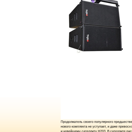
Продолжатель своего популярного предшестве
нового комплекта не уступает, и даже превос
и новейшему сателлиту H203. В сателлите ра