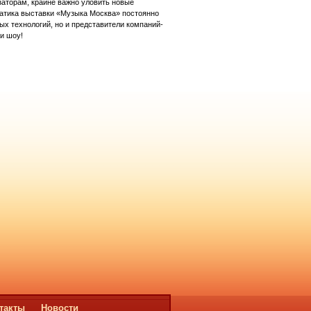
заторам, крайне важно уловить новые
атика выставки «Музыка Москва» постоянно
ых технологий, но и представители компаний-
и шоу!
такты
Новости