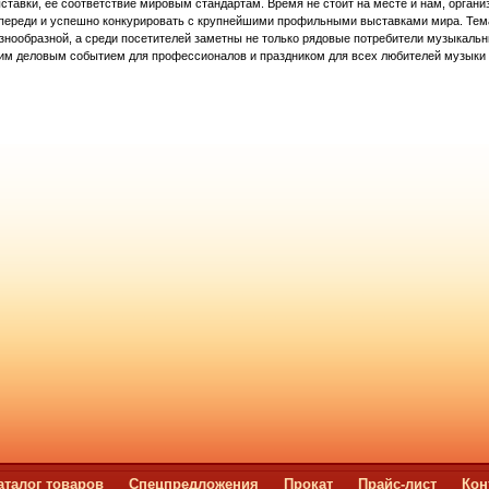
ставки, ее соответствие мировым стандартам. Время не стоит на месте и нам, органи
впереди и успешно конкурировать с крупнейшими профильными выставками мира. Тем
знообразной, а среди посетителей заметны не только рядовые потребители музыкальн
рким деловым событием для профессионалов и праздником для всех любителей музыки 
аталог товаров
Спецпредложения
Прокат
Прайс-лист
Кон