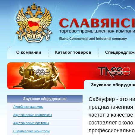
Slavic Commercial and industrial company
О компании
Каталог товаров
Спецпредлож
Звуковое оборудов
Сабвуфер - это н
Звуковое оборудование
предназначенная 
Линейные массивы
частот в качеств
Акустические комплекты
составляет около 
Акустические системы
профессиональног
Сценические мониторы