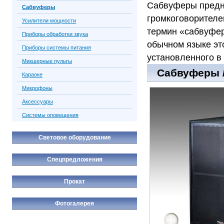
Сабвуферы предн
Сабвуферы
громкоговорителе
Усилители мощности
термин «сабвуфер
Приборы обработки звука
обычном языке эт
Приборы системы питания
установленного в 
Микшерные пульты
Сабвуферы /
Караоке
Микрофоны
Аксессуары
Системы оповещения
Световое оборудование
Спецпредложения
Прокат
Фотогалерея