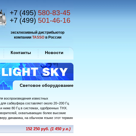
+7 (495)
580-83-45
+7 (499)
501-46-16
эксклюзивный дистрибьютор
компании
TASSO
в России
Контакты
Новости
Световое оборудование
для воспроизведения известных
 для сабвуфера составляет около 20–200 Гц
 и ниже 80 Гц в системах, одобренных THX.
оворителей, охватывающих более высокие
веру динамика, на обычном языке этот термин
152 250 руб.
(1 450 у.е.)