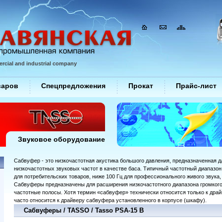
rcial and industrial company
варов
Спецпредложения
Прокат
Прайс-лист
Звуковое оборудование
Сабвуфер - это низкочастотная акустика большого давления, предназначенная 
низкочастотных звуковых частот в качестве баса. Типичный частотный диапазон
для потребительских товаров, ниже 100 Гц для профессионального живого звука,
Сабвуферы предназначены для расширения низкочастотного диапазона громког
частотные полосы. Хотя термин «сабвуфер» технически относится только к драй
часто относится к драйверу сабвуфера установленного в корпусе (шкафу).
Сабвуферы / TASSO / Tasso PSA-15 B