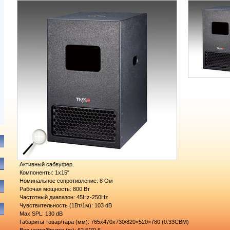
Активный сабвуфер.
Компоненты: 1х15"
Номинальное сопротивление: 8 Ом
Рабочая мощность: 800 Вт
Частотный диапазон: 45Hz-250Hz
Чувствительность (1Вт/1м): 103 dB
Max SPL: 130 dB
Габариты товар/тара (мм): 765х470х730/820×520×780 (0.33CBM)