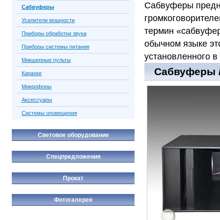
Сабвуферы предн
Сабвуферы
громкоговорителе
Усилители мощности
термин «сабвуфер
Приборы обработки звука
обычном языке эт
Приборы системы питания
установленного в 
Микшерные пульты
Сабвуферы /
Караоке
Микрофоны
Аксессуары
Системы оповещения
Световое оборудование
Спецпредложения
Прокат
Фотогалерея