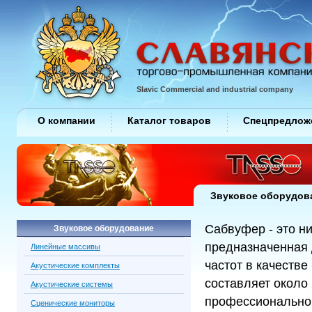
Slavic Commercial and industrial company
О компании
Каталог товаров
Спецпредлож
Звуковое оборудов
Сабвуфер - это н
Звуковое оборудование
предназначенная 
Линейные массивы
частот в качеств
Акустические комплекты
составляет около 
Акустические системы
профессиональног
Сценические мониторы