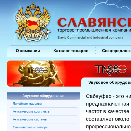
Slavic Commercial and industrial company
О компании
Каталог товаров
Спецпредлож
Звуковое оборудов
Сабвуфер - это н
Звуковое оборудование
предназначенная 
Линейные массивы
частот в качеств
Акустические комплекты
составляет около 
Акустические системы
профессиональног
Сценические мониторы