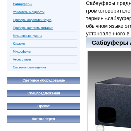
Сабвуферы предн
Сабвуферы
громкоговорителе
Усилители мощности
термин «сабвуфер
Приборы обработки звука
обычном языке эт
Приборы системы питания
установленного в 
Микшерные пульты
Сабвуферы /
Караоке
Микрофоны
Аксессуары
Системы оповещения
Световое оборудование
Спецпредложения
Прокат
Фотогалерея