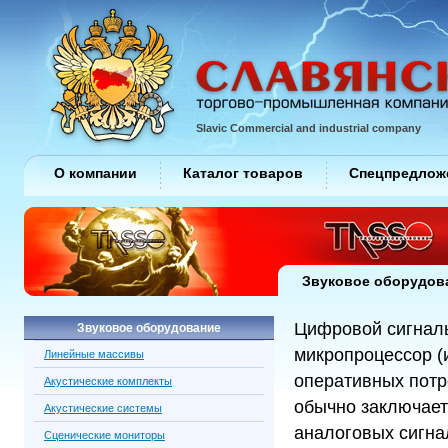
Slavic Commercial and industrial company
О компании
Каталог товаров
Спецпредлож
Звуковое оборудов
Цифровой сигналь
Звуковое оборудование
микропроцессор (и
Линейные массивы
оперативных потр
Акустические комплекты
обычно заключает
Акустические системы
аналоговых сигна
Сценические мониторы