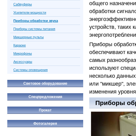
общего назначени
Сабвуферы
обработки сигна
Усилители мощности
энергоэффективно
Приборы обработки звука
устройств, таких 
Приборы системы питания
энергопотреблени
Микшерные пульты
Приборы обработк
Караоке
обеспечивают кач
Микрофоны
самых разнообраз
Аксессуары
используют специ
Системы оповещения
несколько данных
или "микшер", эл
Световое оборудование
изменения уровня
Спецпредложения
Приборы обр
Прокат
Фотогалерея