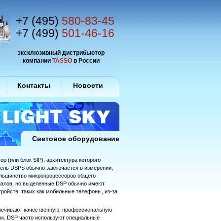
+7 (495)
580-83-45
+7 (499)
501-46-16
эксклюзивный дистрибьютор
компании
TASSO
в России
Контакты
Новости
Световое оборудование
 (или блок SIP), архитектура которого
Цель DSPS обычно заключается в измерении,
ольшинство микропроцессоров общего
налов, но выделенные DSP обычно имеют
ройств, таких как мобильные телефоны, из-за
спечивают качественную, профессиональную
ем. DSP часто используют специальные