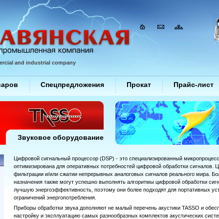
rcial and industrial company
варов
Спецпредложения
Прокат
Прайс-лист
Звуковое оборудование
Цифровой сигнальный процессор (DSP) - это специализированный микропроцессор
оптимизирована для оперативных потребностей цифровой обработки сигналов. 
фильтрации и/или сжатии непрерывных аналоговых сигналов реального мира. Б
назначения также могут успешно выполнять алгоритмы цифровой обработки сиг
лучшую энергоэффективность, поэтому они более подходят для портативных уст
ограничений энергопотребления.
Приборы обработки звука дополняют не малый перечень акустики TASSO и обе
настройку и эксплуатацию самых разнообразных комплектов акустических сист