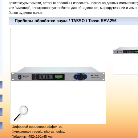
архитектуры памяти, которые способны извлекать несколько данных и/или инст
или "микшер", электронное устройство для объединения, маршрутизации и измен
более аудиосигналов.
Приборы обработки звука / TASSO / Tasso REV-256
Цифровой процессор эффектов.
Функционал: reverb, chorus, delay.
Габариты: 482х150х45 мм