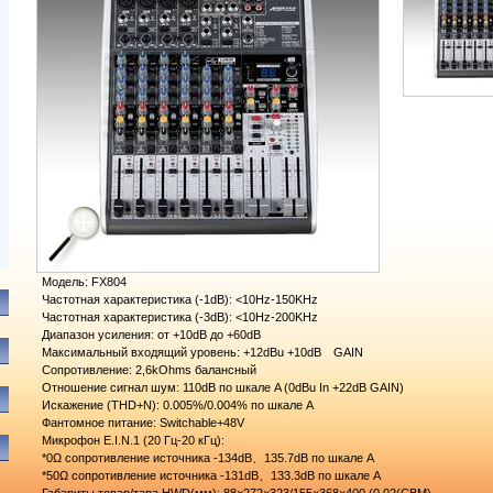
Модель: FX804
Частотная характеристика (-1dB): <10Hz-150KHz
Частотная характеристика (-3dB): <10Hz-200KHz
Диапазон усиления: от +10dB до +60dB
Максимальный входящий уровень: +12dBu +10dB GAIN
Сопротивление: 2,6kOhms балансный
Отношение сигнал шум: 110dB по шкале A (0dBu In +22dB GAIN)
Искажение (THD+N): 0.005%/0.004% по шкале A
Фантомное питание: Switchable+48V
Микрофон E.I.N.1 (20 Гц-20 кГц):
*0Ω сопротивление источника -134dB、135.7dB по шкале A
*50Ω сопротивление источника -131dB、133.3dB по шкале A