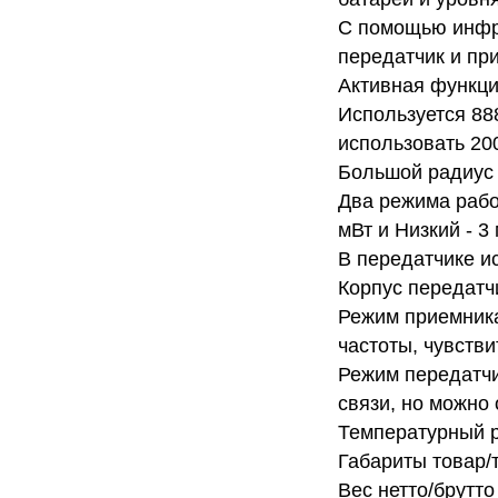
С помощью инфра
передатчик и пр
Активная функц
Используется 88
использовать 20
Большой радиус 
Два режима рабо
мВт и Низкий - 3 
В передатчике и
Корпус передатч
Режим приемника
частоты, чувств
Режим передатчи
связи, но можно 
Температурный р
Габариты товар/т
Вес нетто/брутто (