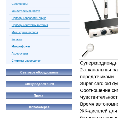
Сабвуферы
Усилители мощности
Приборы обработки звука
Приборы системы питания
Микшерные пульты
Караоке
Микрофоны
Аксессуары
Системы оповещения
Суперкардиоидн
2-х канальная р
Световое оборудование
передатчиками.
Super-cardioid d
Спецпредложения
Соотношение сиг
Прокат
Чувствительность
Время автономно
Фотогалерея
ЖК-дисплей для 
батареи и уровня